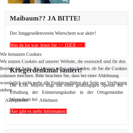
Maibaum?? JA BITTE!
Der Junggesellenverein Wierschem war aktiv!
Was da los war, lesen Sie >> HIER << !
Wir benutzen Cookies
Wir nutzen Cookies auf unserer Website, die essenziell sind für den
Betrieb der Seite. Sie können selbst entscheiden, ob Sie die Cookies
Kriegerdenkmal saniert!
zulassen möchten. Bitte beachten Sie, dass bei einer Ablehnung
womöglich nicht mehr alle Funktionalitäten der Seite zur Verfügung
Die KSK Mayen trägt mit einer großzügigen Spende zur
stehen.
Erhaltung der Erinnerungskultur in der Ortsgemeidne
Wierschem bei
Akzeptieren
Ablehnen
Hier gibt es mehr Information!