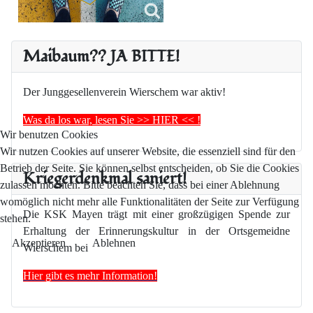
Maibaum?? JA BITTE!
Der Junggesellenverein Wierschem war aktiv!
Was da los war, lesen Sie >> HIER << !
Wir benutzen Cookies
Wir nutzen Cookies auf unserer Website, die essenziell sind für den
Betrieb der Seite. Sie können selbst entscheiden, ob Sie die Cookies
Kriegerdenkmal saniert!
zulassen möchten. Bitte beachten Sie, dass bei einer Ablehnung
womöglich nicht mehr alle Funktionalitäten der Seite zur Verfügung
Die KSK Mayen trägt mit einer großzügigen Spende zur
stehen.
Erhaltung der Erinnerungskultur in der Ortsgemeidne
Akzeptieren
Ablehnen
Wierschem bei
Hier gibt es mehr Information!