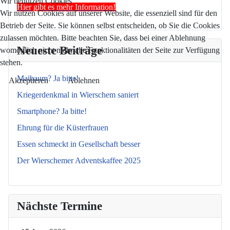
Wir benutzen Cookies
Hier gibt es mehr Information!
Wir nutzen Cookies auf unserer Website, die essenziell sind für den
Betrieb der Seite. Sie können selbst entscheiden, ob Sie die Cookies
zulassen möchten. Bitte beachten Sie, dass bei einer Ablehnung
Neueste Beiträge
womöglich nicht mehr alle Funktionalitäten der Seite zur Verfügung
stehen.
Maibaum? Ja bitte!
Akzeptieren
Ablehnen
Kriegerdenkmal in Wierschem saniert
Smartphone? Ja bitte!
Ehrung für die Küsterfrauen
Essen schmeckt in Gesellschaft besser
Der Wierschemer Adventskaffee 2025
Nächste Termine