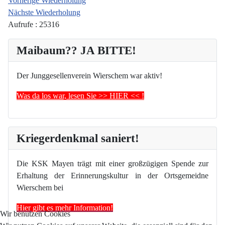
Vorherige Wiederholung
Nächste Wiederholung
Aufrufe
: 25316
Maibaum?? JA BITTE!
Der Junggesellenverein Wierschem war aktiv!
Was da los war, lesen Sie >> HIER << !
Kriegerdenkmal saniert!
Die KSK Mayen trägt mit einer großzügigen Spende zur
Erhaltung der Erinnerungskultur in der Ortsgemeidne
Wierschem bei
Hier gibt es mehr Information!
Wir benutzen Cookies