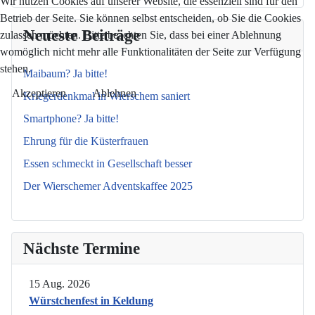
Wir nutzen Cookies auf unserer Website, die essenziell sind für den
Betrieb der Seite. Sie können selbst entscheiden, ob Sie die Cookies
Neueste Beiträge
zulassen möchten. Bitte beachten Sie, dass bei einer Ablehnung
womöglich nicht mehr alle Funktionalitäten der Seite zur Verfügung
stehen.
Maibaum? Ja bitte!
Akzeptieren
Ablehnen
Kriegerdenkmal in Wierschem saniert
Smartphone? Ja bitte!
Ehrung für die Küsterfrauen
Essen schmeckt in Gesellschaft besser
Der Wierschemer Adventskaffee 2025
Nächste Termine
15 Aug. 2026
Würstchenfest in Keldung