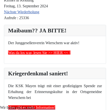
Kirmes in Keldung
Freitag, 13. September 2024
Nächste Wiederholung
Aufrufe
: 25336
Maibaum?? JA BITTE!
Der Junggesellenverein Wierschem war aktiv!
Was da los war, lesen Sie >> HIER << !
Kriegerdenkmal saniert!
Die KSK Mayen trägt mit einer großzügigen Spende zur
Erhaltung der Erinnerungskultur in der Ortsgemeidne
Wierschem bei
Hier gibt es mehr Information!
Wir benutzen Cookies