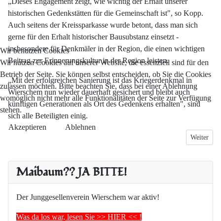
„Dieses Engagement zeigt, wie wichtig der Erhalt unserer
historischen Gedenkstätten für die Gemeinschaft ist", so Kopp.
Auch seitens der Kreissparkasse wurde betont, dass man sich
gerne für den Erhalt historischer Bausubstanz einsetzt -
insbesondere für Denkmäler in der Region, die einen wichtigen
Wir benutzen Cookies
Beitrag zur Erinnerungskultur in der Region leisten.
Wir nutzen Cookies auf unserer Website, die essenziell sind für den
Betrieb der Seite. Sie können selbst entscheiden, ob Sie die Cookies
„Mit der erfolgreichen Sanierung ist das Kriegerdenkmal in
zulassen möchten. Bitte beachten Sie, dass bei einer Ablehnung
Wierschem nun wieder dauerhaft gesichert und bleibt auch
womöglich nicht mehr alle Funktionalitäten der Seite zur Verfügung
künftigen Generationen als Ort des Gedenkens erhalten", sind
stehen.
sich alle Beteiligten einig.
Akzeptieren
Ablehnen
Nächster B
Weiter
Maibaum?? JA BITTE!
Der Junggesellenverein Wierschem war aktiv!
Was da los war, lesen Sie >> HIER << !