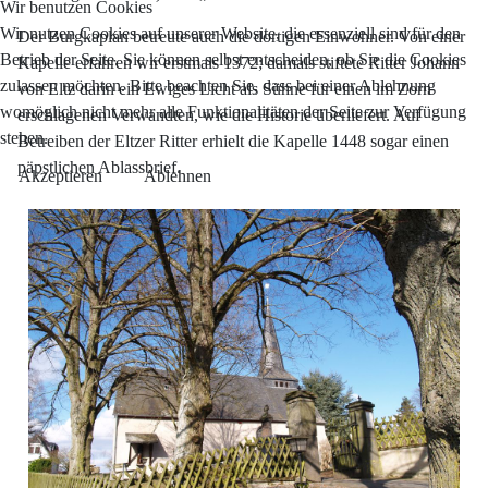
Wir benutzen Cookies
Wir nutzen Cookies auf unserer Website, die essenziell sind für den
Der Burgkaplan betreute auch die dortigen Einwohner. Von einer
Betrieb der Seite. Sie können selbst entscheiden, ob Sie die Cookies
Kapelle erfahren wir erstmals 1372; damals stiftete Ritter Johann
zulassen möchten. Bitte beachten Sie, dass bei einer Ablehnung
von Eltz darin ein Ewiges Licht als Sühne für einen im Zorn
womöglich nicht mehr alle Funktionalitäten der Seite zur Verfügung
erschlagenen Verwandten, wie die Historie überliefert. Auf
stehen.
Betreiben der Eltzer Ritter erhielt die Kapelle 1448 sogar einen
päpstlichen Ablassbrief.
Akzeptieren
Ablehnen