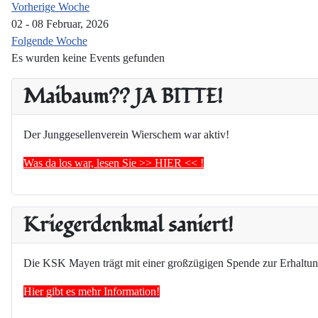
Vorherige Woche
02 - 08 Februar, 2026
Folgende Woche
Es wurden keine Events gefunden
Maibaum?? JA BITTE!
Der Junggesellenverein Wierschem war aktiv!
Was da los war, lesen Sie >> HIER << !
Kriegerdenkmal saniert!
Die KSK Mayen trägt mit einer großzügigen Spende zur Erhaltun
Hier gibt es mehr Information!