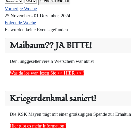
Gehe zu Monat
Vorherige Woche
25 November - 01 Dezember, 2024
Folgende Woche
Es wurden keine Events gefunden
Maibaum?? JA BITTE!
Der Junggesellenverein Wierschem war aktiv!
Was da los war, lesen Sie >> HIER << !
Kriegerdenkmal saniert!
Die KSK Mayen trägt mit einer großzügigen Spende zur Erhaltun
Hier gibt es mehr Information!