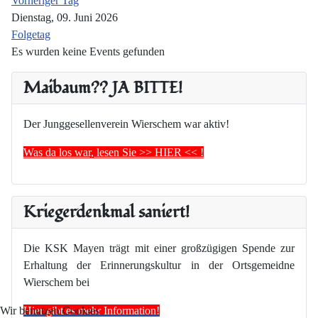
Vorheriger Tag
Dienstag, 09. Juni 2026
Folgetag
Es wurden keine Events gefunden
Maibaum?? JA BITTE!
Der Junggesellenverein Wierschem war aktiv!
Was da los war, lesen Sie >> HIER << !
Kriegerdenkmal saniert!
Die KSK Mayen trägt mit einer großzügigen Spende zur
Erhaltung der Erinnerungskultur in der Ortsgemeidne
Wierschem bei
Hier gibt es mehr Information!
Wir benutzen Cookies