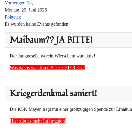
Vorheriger Tag
Montag, 29. Juni 2026
Folgetag
Es wurden keine Events gefunden
Maibaum?? JA BITTE!
Der Junggesellenverein Wierschem war aktiv!
Was da los war, lesen Sie >> HIER << !
Kriegerdenkmal saniert!
Die KSK Mayen trägt mit einer großzügigen Spende zur Erhaltun
Hier gibt es mehr Information!