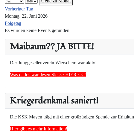
Gehe zu Monat
Vorheriger Tag
Montag, 22. Juni 2026
Folgetag
Es wurden keine Events gefunden
Maibaum?? JA BITTE!
Der Junggesellenverein Wierschem war aktiv!
Was da los war, lesen Sie >> HIER << !
Kriegerdenkmal saniert!
Die KSK Mayen trägt mit einer großzügigen Spende zur Erhaltun
Hier gibt es mehr Information!