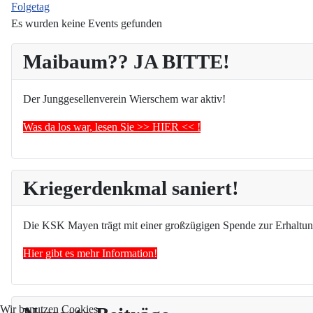
Folgetag
Es wurden keine Events gefunden
Maibaum?? JA BITTE!
Der Junggesellenverein Wierschem war aktiv!
Was da los war, lesen Sie >> HIER << !
Kriegerdenkmal saniert!
Die KSK Mayen trägt mit einer großzügigen Spende zur Erhaltun
Hier gibt es mehr Information!
Wir benutzen Cookies