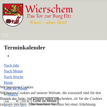
Terminkalender
Nach Jahr
Nach Monat
Nach Woche
Heute
Wir benutzen Cookies
Gehe zu Monat
Wir nutzen Cookies auf unserer Website, die essenziell sind für den
Betrieb der Seite. Sie können selbst entscheiden, ob Sie die Cookies
Gehe zu Monat
zulassen möchten. Bitte beachten Sie, dass bei einer Ablehnung