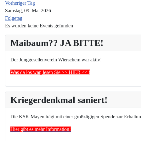
Vorheriger Tag
Samstag, 09. Mai 2026
Folgetag
Es wurden keine Events gefunden
Maibaum?? JA BITTE!
Der Junggesellenverein Wierschem war aktiv!
Was da los war, lesen Sie >> HIER << !
Kriegerdenkmal saniert!
Die KSK Mayen trägt mit einer großzügigen Spende zur Erhaltun
Hier gibt es mehr Information!