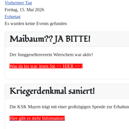
Vorheriger Tag
Freitag, 15. Mai 2026
Folgetag
Es wurden keine Events gefunden
Maibaum?? JA BITTE!
Der Junggesellenverein Wierschem war aktiv!
Was da los war, lesen Sie >> HIER << !
Kriegerdenkmal saniert!
Die KSK Mayen trägt mit einer großzügigen Spende zur Erhaltun
Hier gibt es mehr Information!