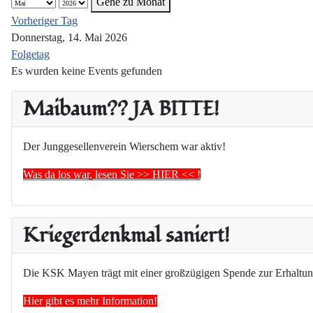
Gehe zu Monat
Vorheriger Tag
Donnerstag, 14. Mai 2026
Folgetag
Es wurden keine Events gefunden
Maibaum?? JA BITTE!
Der Junggesellenverein Wierschem war aktiv!
Was da los war, lesen Sie >> HIER << !
Kriegerdenkmal saniert!
Die KSK Mayen trägt mit einer großzügigen Spende zur Erhaltun
Hier gibt es mehr Information!