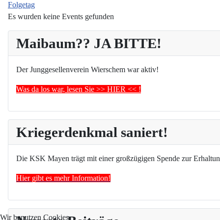
Folgetag
Es wurden keine Events gefunden
Maibaum?? JA BITTE!
Der Junggesellenverein Wierschem war aktiv!
Was da los war, lesen Sie >> HIER << !
Kriegerdenkmal saniert!
Die KSK Mayen trägt mit einer großzügigen Spende zur Erhaltun
Hier gibt es mehr Information!
Wir benutzen Cookies