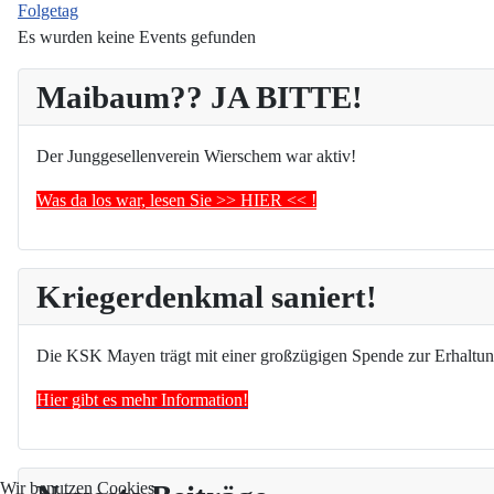
Folgetag
Es wurden keine Events gefunden
Maibaum?? JA BITTE!
Der Junggesellenverein Wierschem war aktiv!
Was da los war, lesen Sie >> HIER << !
Kriegerdenkmal saniert!
Die KSK Mayen trägt mit einer großzügigen Spende zur Erhaltun
Hier gibt es mehr Information!
Wir benutzen Cookies