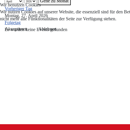
Gehe zu Monat
Wir benutzen Cookies
Vorheriger Tag
Wir nutzen Cookies auf unserer Website, die essenziell sind für den Be
Montag, 27. April 2026
nicht mehr alle Funktionalitäten der Seite zur Verfügung stehen.
Folgetag
Akzeptieren
Ablehnen
Es wurden keine Events gefunden