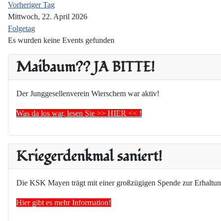
Vorheriger Tag
Mittwoch, 22. April 2026
Folgetag
Es wurden keine Events gefunden
Maibaum?? JA BITTE!
Der Junggesellenverein Wierschem war aktiv!
Was da los war, lesen Sie >> HIER << !
Kriegerdenkmal saniert!
Die KSK Mayen trägt mit einer großzügigen Spende zur Erhaltun
Hier gibt es mehr Information!