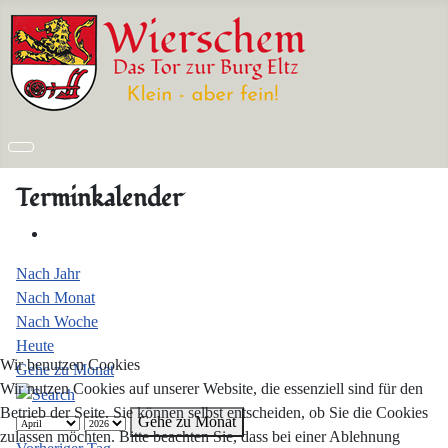
Terminkalender
Nach Jahr
Nach Monat
Nach Woche
Heute
Wir benutzen Cookies
Gehe zu Monat
Wir nutzen Cookies auf unserer Website, die essenziell sind für den
Betrieb der Seite. Sie können selbst entscheiden, ob Sie die Cookies
Gehe zu Monat
zulassen möchten. Bitte beachten Sie, dass bei einer Ablehnung