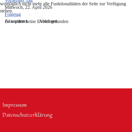
Vorheriger Tag
womöglich nicht mehr alle Funktionalitäten der Seite zur Verfügung
Mittwoch, 22. April 2026
stehen.
Folgetag
Akzeptieren
Ablehnen
Es wurden keine Events gefunden
Impressum
Datenschutzerklärung