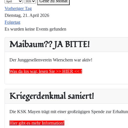
Gehe zu Monat
Vorheriger Tag
Dienstag, 21. April 2026
Folgetag
Es wurden keine Events gefunden
Maibaum?? JA BITTE!
Der Junggesellenverein Wierschem war aktiv!
Was da los war, lesen Sie >> HIER << !
Kriegerdenkmal saniert!
Die KSK Mayen trägt mit einer großzügigen Spende zur Erhaltun
Hier gibt es mehr Information!