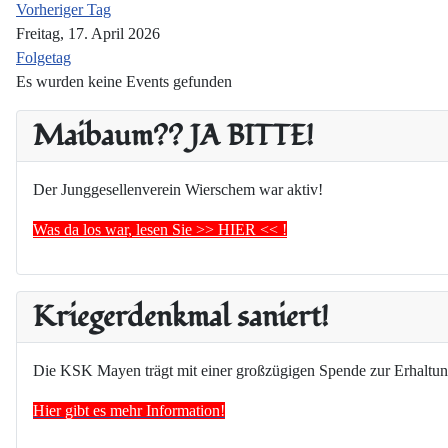
Vorheriger Tag
Freitag, 17. April 2026
Folgetag
Es wurden keine Events gefunden
Maibaum?? JA BITTE!
Der Junggesellenverein Wierschem war aktiv!
Was da los war, lesen Sie >> HIER << !
Kriegerdenkmal saniert!
Die KSK Mayen trägt mit einer großzügigen Spende zur Erhaltun
Hier gibt es mehr Information!