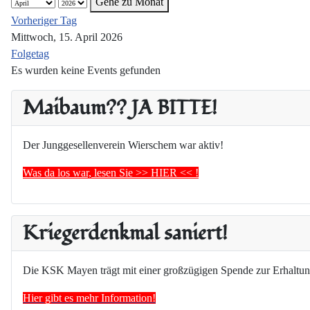
Gehe zu Monat
Vorheriger Tag
Mittwoch, 15. April 2026
Folgetag
Es wurden keine Events gefunden
Maibaum?? JA BITTE!
Der Junggesellenverein Wierschem war aktiv!
Was da los war, lesen Sie >> HIER << !
Kriegerdenkmal saniert!
Die KSK Mayen trägt mit einer großzügigen Spende zur Erhaltun
Hier gibt es mehr Information!