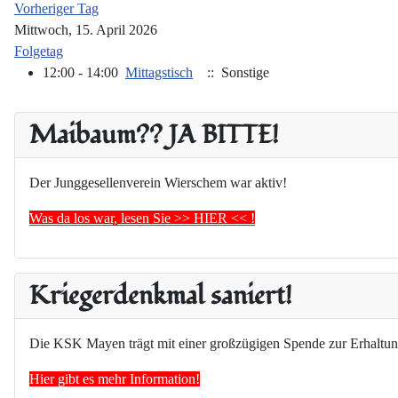
Vorheriger Tag
Mittwoch, 15. April 2026
Folgetag
12:00 - 14:00
Mittagstisch
:: Sonstige
Maibaum?? JA BITTE!
Der Junggesellenverein Wierschem war aktiv!
Was da los war, lesen Sie >> HIER << !
Kriegerdenkmal saniert!
Die KSK Mayen trägt mit einer großzügigen Spende zur Erhaltun
Hier gibt es mehr Information!