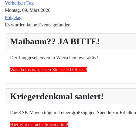
Vorheriger Tag
Montag, 09. März 2026
Folgetag
Es wurden keine Events gefunden
Maibaum?? JA BITTE!
Der Junggesellenverein Wierschem war aktiv!
Was da los war, lesen Sie >> HIER << !
Kriegerdenkmal saniert!
Die KSK Mayen trägt mit einer großzügigen Spende zur Erhaltun
Hier gibt es mehr Information!