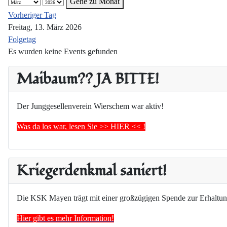
Gehe zu Monat
Vorheriger Tag
Freitag, 13. März 2026
Folgetag
Es wurden keine Events gefunden
Maibaum?? JA BITTE!
Der Junggesellenverein Wierschem war aktiv!
Was da los war, lesen Sie >> HIER << !
Kriegerdenkmal saniert!
Die KSK Mayen trägt mit einer großzügigen Spende zur Erhaltun
Hier gibt es mehr Information!