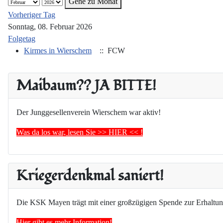
Gehe zu Monat
Vorheriger Tag
Sonntag, 08. Februar 2026
Folgetag
Kirmes in Wierschem
:: FCW
Maibaum?? JA BITTE!
Der Junggesellenverein Wierschem war aktiv!
Was da los war, lesen Sie >> HIER << !
Kriegerdenkmal saniert!
Die KSK Mayen trägt mit einer großzügigen Spende zur Erhaltun
Hier gibt es mehr Information!