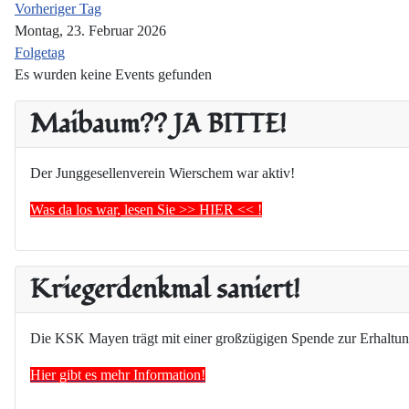
Vorheriger Tag
Montag, 23. Februar 2026
Folgetag
Es wurden keine Events gefunden
Maibaum?? JA BITTE!
Der Junggesellenverein Wierschem war aktiv!
Was da los war, lesen Sie >> HIER << !
Kriegerdenkmal saniert!
Die KSK Mayen trägt mit einer großzügigen Spende zur Erhaltun
Hier gibt es mehr Information!