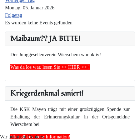
Vorheriger Tag
Montag, 05. Januar 2026
Folgetag
Es wurden keine Events gefunden
Maibaum?? JA BITTE!
Der Junggesellenverein Wierschem war aktiv!
Was da los war, lesen Sie >> HIER << !
Kriegerdenkmal saniert!
Die KSK Mayen trägt mit einer großzügigen Spende zur
Erhaltung der Erinnerungskultur in der Ortsgemeidne
Wierschem bei
Hier gibt es mehr Information!
Wir benutzen Cookies