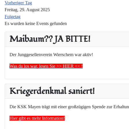
Vorheriger Tag
Freitag, 29. August 2025
Folgetag
Es wurden keine Events gefunden
Maibaum?? JA BITTE!
Der Junggesellenverein Wierschem war aktiv!
Was da los war, lesen Sie >> HIER << !
Kriegerdenkmal saniert!
Die KSK Mayen trägt mit einer großzügigen Spende zur Erhaltun
Hier gibt es mehr Information!