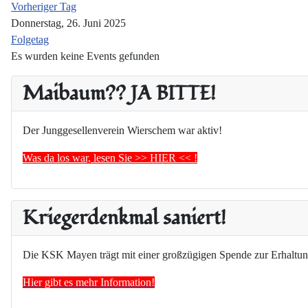
Vorheriger Tag
Donnerstag, 26. Juni 2025
Folgetag
Es wurden keine Events gefunden
Maibaum?? JA BITTE!
Der Junggesellenverein Wierschem war aktiv!
Was da los war, lesen Sie >> HIER << !
Kriegerdenkmal saniert!
Die KSK Mayen trägt mit einer großzügigen Spende zur Erhaltun
Hier gibt es mehr Information!