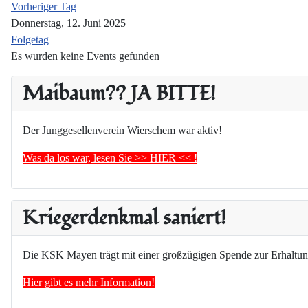
Vorheriger Tag
Donnerstag, 12. Juni 2025
Folgetag
Es wurden keine Events gefunden
Maibaum?? JA BITTE!
Der Junggesellenverein Wierschem war aktiv!
Was da los war, lesen Sie >> HIER << !
Kriegerdenkmal saniert!
Die KSK Mayen trägt mit einer großzügigen Spende zur Erhaltun
Hier gibt es mehr Information!