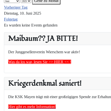
Gehe zu Monat
Vorheriger Tag
Dienstag, 10. Juni 2025
Folgetag
Es wurden keine Events gefunden
Maibaum?? JA BITTE!
Der Junggesellenverein Wierschem war aktiv!
Was da los war, lesen Sie >> HIER << !
Kriegerdenkmal saniert!
Die KSK Mayen trägt mit einer großzügigen Spende zur Erhaltun
Hier gibt es mehr Information!