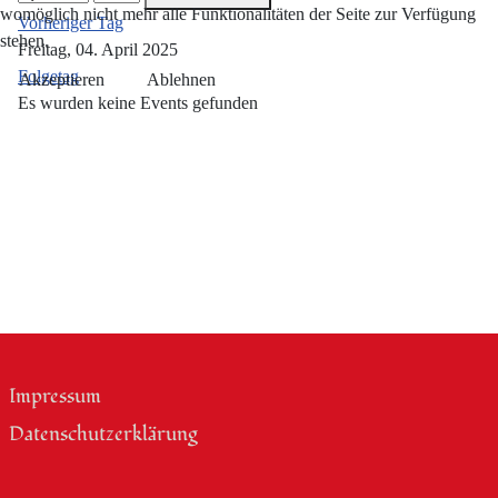
womöglich nicht mehr alle Funktionalitäten der Seite zur Verfügung
Vorheriger Tag
stehen.
Freitag, 04. April 2025
Folgetag
Akzeptieren
Ablehnen
Es wurden keine Events gefunden
Impressum
Datenschutzerklärung