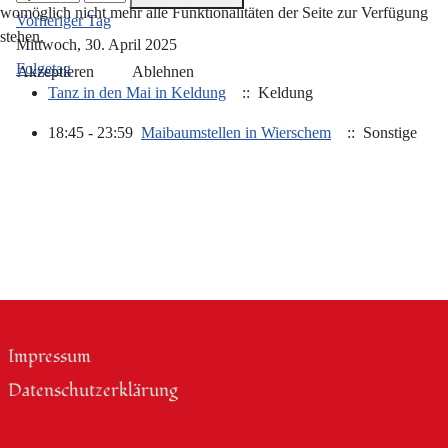
womöglich nicht mehr alle Funktionalitäten der Seite zur Verfügung
Vorheriger Tag
stehen.
Mittwoch, 30. April 2025
Folgetag
Akzeptieren
Ablehnen
Tanz in den Mai in Keldung
:: Keldung
18:45 - 23:59
Maibaumstellen in Wierschem
:: Sonstige
Impressum
Datenschutzerklärung