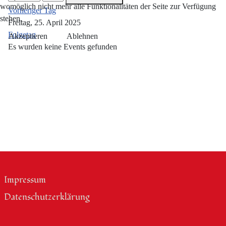
womöglich nicht mehr alle Funktionalitäten der Seite zur Verfügung
Vorheriger Tag
stehen.
Freitag, 25. April 2025
Folgetag
Akzeptieren
Ablehnen
Es wurden keine Events gefunden
Impressum
Datenschutzerklärung