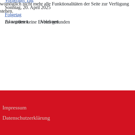
Vorheriger Tag
womöglich nicht mehr alle Funktionalitäten der Seite zur Verfügung
Sonntag, 20. April 2025
stehen.
Folgetag
Akzeptieren
Ablehnen
Es wurden keine Events gefunden
Impressum
Datenschutzerklärung