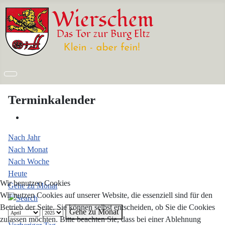
Terminkalender
Nach Jahr
Nach Monat
Nach Woche
Heute
Wir benutzen Cookies
Gehe zu Monat
Wir nutzen Cookies auf unserer Website, die essenziell sind für den
Betrieb der Seite. Sie können selbst entscheiden, ob Sie die Cookies
Gehe zu Monat
zulassen möchten. Bitte beachten Sie, dass bei einer Ablehnung