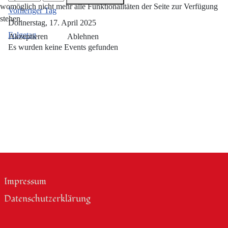
womöglich nicht mehr alle Funktionalitäten der Seite zur Verfügung
Vorheriger Tag
stehen.
Donnerstag, 17. April 2025
Folgetag
Akzeptieren
Ablehnen
Es wurden keine Events gefunden
Impressum
Datenschutzerklärung