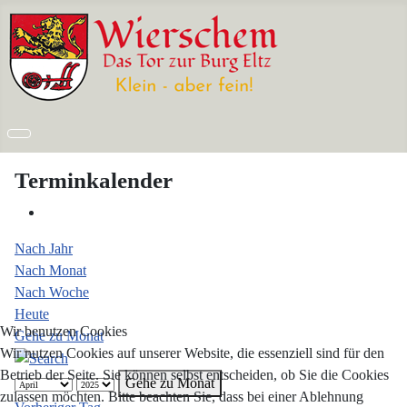
Terminkalender
Nach Jahr
Nach Monat
Nach Woche
Heute
Wir benutzen Cookies
Gehe zu Monat
Wir nutzen Cookies auf unserer Website, die essenziell sind für den
Betrieb der Seite. Sie können selbst entscheiden, ob Sie die Cookies
Gehe zu Monat
zulassen möchten. Bitte beachten Sie, dass bei einer Ablehnung