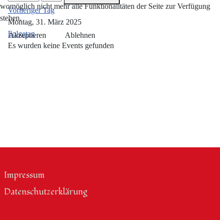
womöglich nicht mehr alle Funktionalitäten der Seite zur Verfügung
Vorheriger Tag
stehen.
Montag, 31. März 2025
Folgetag
Akzeptieren
Ablehnen
Es wurden keine Events gefunden
Impressum
Datenschutzerklärung