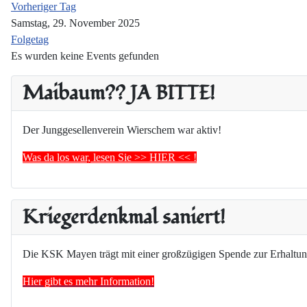
Vorheriger Tag
Samstag, 29. November 2025
Folgetag
Es wurden keine Events gefunden
Maibaum?? JA BITTE!
Der Junggesellenverein Wierschem war aktiv!
Was da los war, lesen Sie >> HIER << !
Kriegerdenkmal saniert!
Die KSK Mayen trägt mit einer großzügigen Spende zur Erhaltun
Hier gibt es mehr Information!