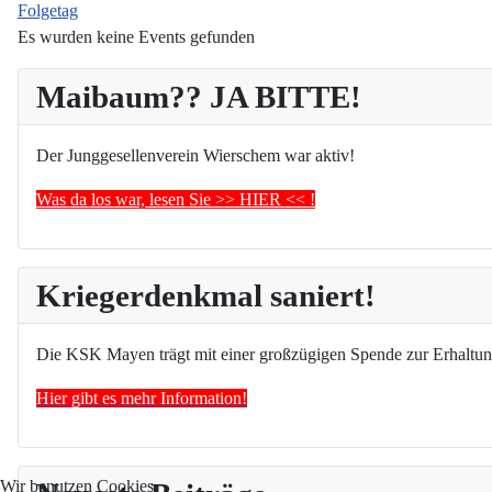
Folgetag
Es wurden keine Events gefunden
Maibaum?? JA BITTE!
Der Junggesellenverein Wierschem war aktiv!
Was da los war, lesen Sie >> HIER << !
Kriegerdenkmal saniert!
Die KSK Mayen trägt mit einer großzügigen Spende zur Erhaltun
Hier gibt es mehr Information!
Wir benutzen Cookies