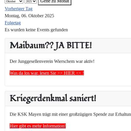
Gehe zu Monat
Vorheriger Tag
Montag, 06. Oktober 2025
Folgetag
Es wurden keine Events gefunden
Maibaum?? JA BITTE!
Der Junggesellenverein Wierschem war aktiv!
Was da los war, lesen Sie >> HIER << !
Kriegerdenkmal saniert!
Die KSK Mayen trägt mit einer großzügigen Spende zur Erhaltun
Hier gibt es mehr Information!