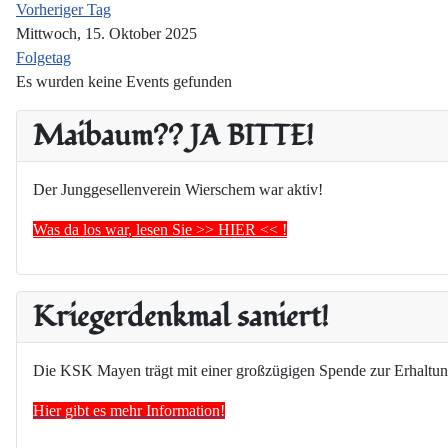
Vorheriger Tag
Mittwoch, 15. Oktober 2025
Folgetag
Es wurden keine Events gefunden
Maibaum?? JA BITTE!
Der Junggesellenverein Wierschem war aktiv!
Was da los war, lesen Sie >> HIER << !
Kriegerdenkmal saniert!
Die KSK Mayen trägt mit einer großzügigen Spende zur Erhaltun
Hier gibt es mehr Information!