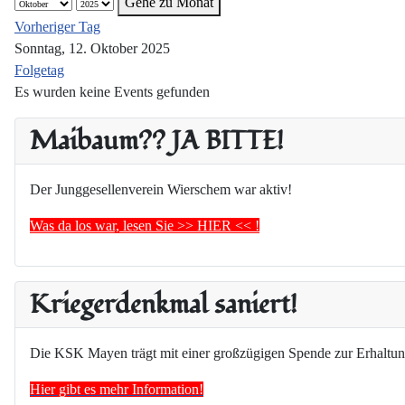
Gehe zu Monat
Vorheriger Tag
Sonntag, 12. Oktober 2025
Folgetag
Es wurden keine Events gefunden
Maibaum?? JA BITTE!
Der Junggesellenverein Wierschem war aktiv!
Was da los war, lesen Sie >> HIER << !
Kriegerdenkmal saniert!
Die KSK Mayen trägt mit einer großzügigen Spende zur Erhaltun
Hier gibt es mehr Information!