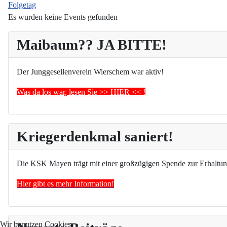
Folgetag
Es wurden keine Events gefunden
Maibaum?? JA BITTE!
Der Junggesellenverein Wierschem war aktiv!
Was da los war, lesen Sie >> HIER << !
Kriegerdenkmal saniert!
Die KSK Mayen trägt mit einer großzügigen Spende zur Erhaltun
Hier gibt es mehr Information!
Wir benutzen Cookies