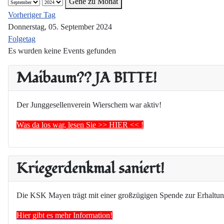
Gehe zu Monat
Vorheriger Tag
Donnerstag, 05. September 2024
Folgetag
Es wurden keine Events gefunden
Maibaum?? JA BITTE!
Der Junggesellenverein Wierschem war aktiv!
Was da los war, lesen Sie >> HIER << !
Kriegerdenkmal saniert!
Die KSK Mayen trägt mit einer großzügigen Spende zur Erhaltun
Hier gibt es mehr Information!