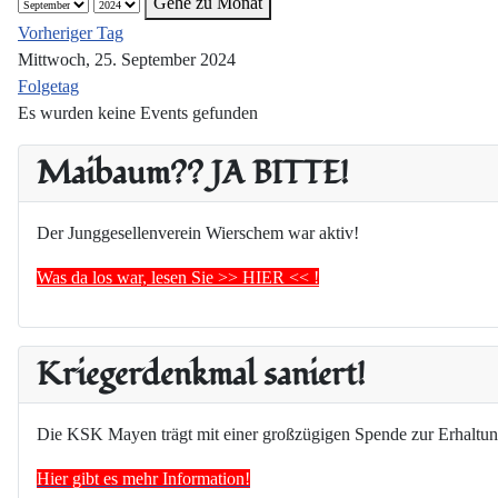
Gehe zu Monat
Vorheriger Tag
Mittwoch, 25. September 2024
Folgetag
Es wurden keine Events gefunden
Maibaum?? JA BITTE!
Der Junggesellenverein Wierschem war aktiv!
Was da los war, lesen Sie >> HIER << !
Kriegerdenkmal saniert!
Die KSK Mayen trägt mit einer großzügigen Spende zur Erhaltun
Hier gibt es mehr Information!